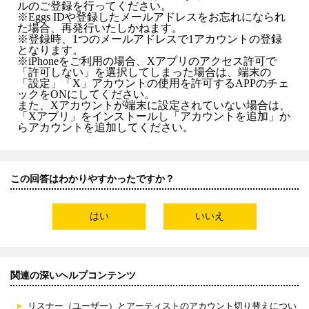
ルのご登録を行ってください。
※Eggs IDや登録したメールアドレスをお忘れになられ
た場合、再発行いたしかねます。
※登録時、1つのメールアドレスで1アカウントの登録
となります。
※iPhoneをご利用の場合、Xアプリのアクセス許可で
「許可しない」を選択してしまった場合は、端末の
「設定」「X」アカウントの使用を許可するAPPのチェ
ックをONにしてください。
また、Xアカウントが端末に設定されていない場合は、
「Xアプリ」をインストールし「アカウントを追加」か
らアカウントを追加してください。
この回答はわかりやすかったですか？
はい
いいえ
関連の深いヘルプコンテンツ
リスナー（ユーザー）とアーティストのアカウント切り替えについ