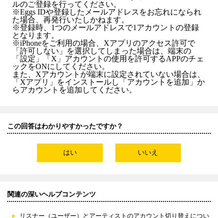
ルのご登録を行ってください。
※Eggs IDや登録したメールアドレスをお忘れになられ
た場合、再発行いたしかねます。
※登録時、1つのメールアドレスで1アカウントの登録
となります。
※iPhoneをご利用の場合、Xアプリのアクセス許可で
「許可しない」を選択してしまった場合は、端末の
「設定」「X」アカウントの使用を許可するAPPのチェ
ックをONにしてください。
また、Xアカウントが端末に設定されていない場合は、
「Xアプリ」をインストールし「アカウントを追加」か
らアカウントを追加してください。
この回答はわかりやすかったですか？
はい
いいえ
関連の深いヘルプコンテンツ
リスナー（ユーザー）とアーティストのアカウント切り替えについ